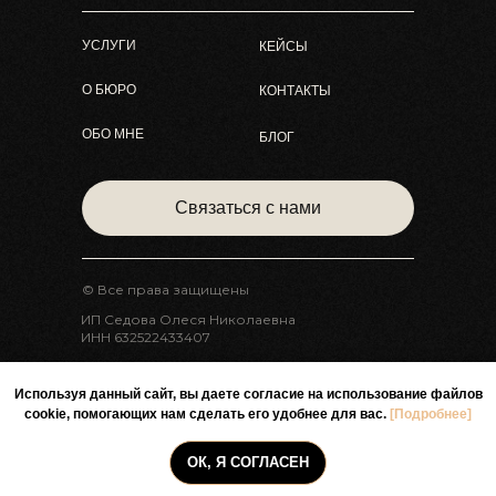
УСЛУГИ
КЕЙСЫ
О БЮРО
КОНТАКТЫ
ОБО МНЕ
БЛОГ
Связаться с нами
© Все права защищены
ИП Седова Олеся Николаевна
ИНН 632522433407
Политика конфиденциальности
Публичная оферта
Используя данный сайт, вы даете согласие на использование файлов
cookie, помогающих нам сделать его удобнее для вас.
[Подробнее]
Лицензия на образовательную
деятельность
ОК, Я СОГЛАСЕН
Согласие на получение рассылок